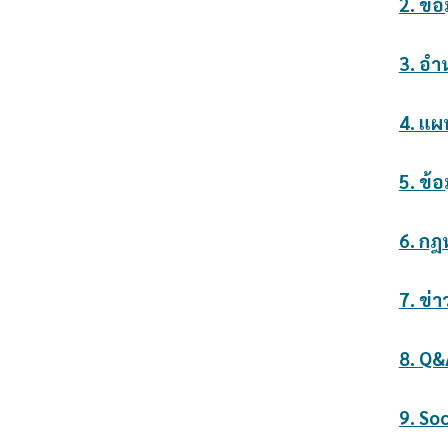
2. ข้อ
3. อำ
4. แ
5. ข้อ
6.
กฎห
7.
ข่า
8.
Q&
9.
Soc