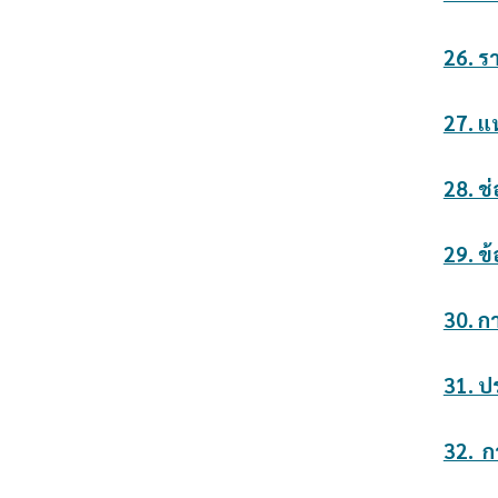
26. 
27. แ
28. ช
29. ข
30. ก
31. ป
32. ก