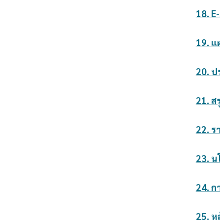
18. E
19. แ
20. ป
21. ส
22. ร
23. น
24. 
25. ห